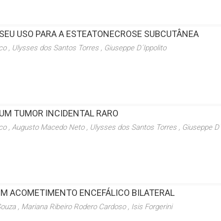
O SEU USO PARA A ESTEATONECROSE SUBCUTÂNEA
co , Ulysses dos Santos Torres , Giuseppe D´Ippolito
UM TUMOR INCIDENTAL RARO
eco , Augusto Macedo Neto , Ulysses dos Santos Torres , Giuseppe D`
OM ACOMETIMENTO ENCEFÁLICO BILATERAL
ouza , Mariana Ribeiro Rodero Cardoso , Isis Forgerini