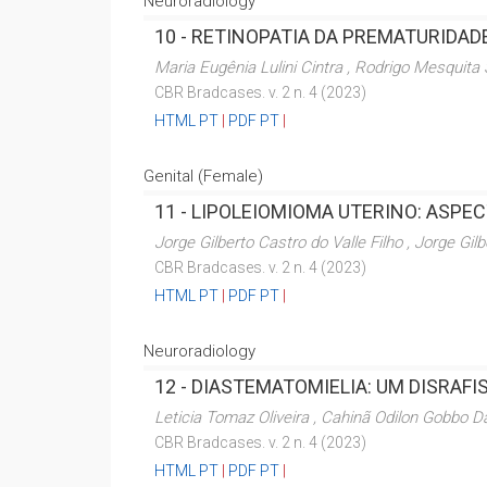
Neuroradiology
10 -
RETINOPATIA DA PREMATURIDAD
Maria Eugênia Lulini Cintra , Rodrigo Mesquita
CBR Bradcases. v. 2 n. 4 (2023)
HTML PT
|
PDF PT
|
Genital (Female)
11 -
LIPOLEIOMIOMA UTERINO: ASPE
Jorge Gilberto Castro do Valle Filho , Jorge Gilb
CBR Bradcases. v. 2 n. 4 (2023)
HTML PT
|
PDF PT
|
Neuroradiology
12 -
DIASTEMATOMIELIA: UM DISRAF
Leticia Tomaz Oliveira , Cahinã Odilon Gobbo Da
CBR Bradcases. v. 2 n. 4 (2023)
HTML PT
|
PDF PT
|