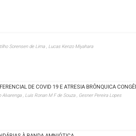
tilho Sorensen de Lima , Lucas Kenzo Miyahara
IFERENCIAL DE COVID 19 E ATRESIA BRÔNQUICA CONGÊ
 Alvarenga , Luis Ronan M F de Souza , Gesner Pereira Lopes
UNDÁRIAS À BANDA AMNIÓTICA