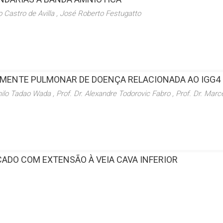
o Castro de Avilla , José Roberto Festugatto
MENTE PULMONAR DE DOENÇA RELACIONADA AO IGG4
lo Tadao Wada , Prof. Dr. Alexandre Todorovic Fabro , Prof. Dr. Mar
ADO COM EXTENSÃO À VEIA CAVA INFERIOR