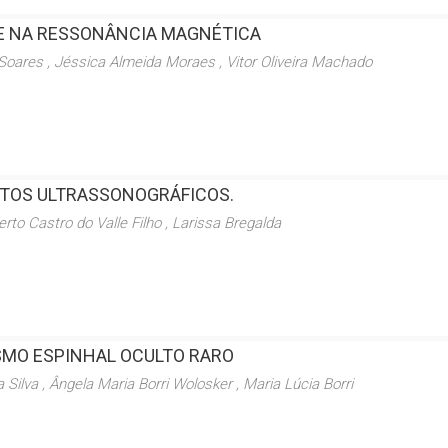
E NA RESSONÂNCIA MAGNÉTICA
 Soares , Jéssica Almeida Moraes , Vitor Oliveira Machado
CTOS ULTRASSONOGRÁFICOS.
erto Castro do Valle Filho , Larissa Bregalda
ISMO ESPINHAL OCULTO RARO
 Silva , Ângela Maria Borri Wolosker , Maria Lúcia Borri