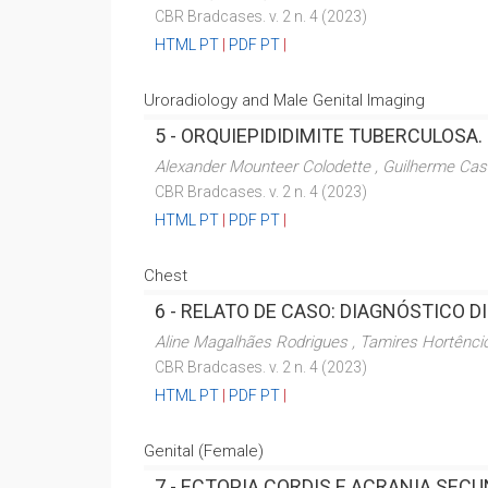
CBR Bradcases. v. 2 n. 4 (2023)
HTML PT
|
PDF PT
|
Uroradiology and Male Genital Imaging
5 -
ORQUIEPIDIDIMITE TUBERCULOSA.
Alexander Mounteer Colodette , Guilherme Cas
CBR Bradcases. v. 2 n. 4 (2023)
HTML PT
|
PDF PT
|
Chest
6 -
RELATO DE CASO: DIAGNÓSTICO D
Aline Magalhães Rodrigues , Tamires Hortêncio
CBR Bradcases. v. 2 n. 4 (2023)
HTML PT
|
PDF PT
|
Genital (Female)
7 -
ECTOPIA CORDIS E ACRANIA SEC