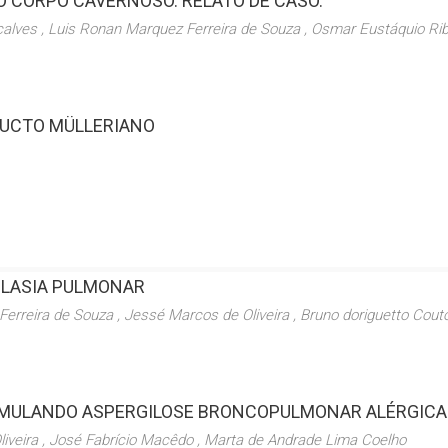
O CORPO CAVERNOSO. RELATO DE CASO.
alves , Luis Ronan Marquez Ferreira de Souza , Osmar Eustáquio Ri
DUCTO MÜLLERIANO
LASIA PULMONAR
erreira de Souza , Jessé Marcos de Oliveira , Bruno doriguetto Couto
MULANDO ASPERGILOSE BRONCOPULMONAR ALÉRGICA:
liveira , José Fabrício Macêdo , Marta de Andrade Lima Coelho