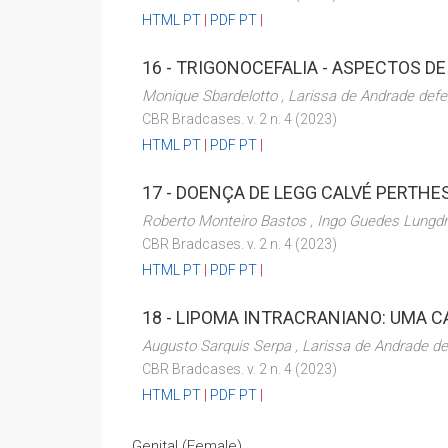
HTML PT
|
PDF PT
|
16 -
TRIGONOCEFALIA - ASPECTOS D
Monique Sbardelotto , Larissa de Andrade defen
CBR Bradcases. v. 2 n. 4 (2023)
HTML PT
|
PDF PT
|
17 -
DOENÇA DE LEGG CALVÉ PERTHES
Roberto Monteiro Bastos , Ingo Guedes Lungd
CBR Bradcases. v. 2 n. 4 (2023)
HTML PT
|
PDF PT
|
18 -
LIPOMA INTRACRANIANO: UMA CA
Augusto Sarquis Serpa , Larissa de Andrade def
CBR Bradcases. v. 2 n. 4 (2023)
HTML PT
|
PDF PT
|
Genital (Female)