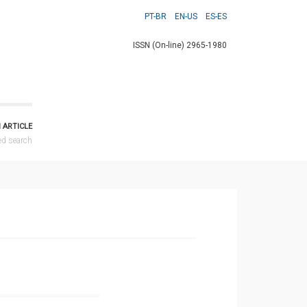
PT-BR
EN-US
ES-ES
ISSN (On-line) 2965-1980
 ARTICLE
ed search