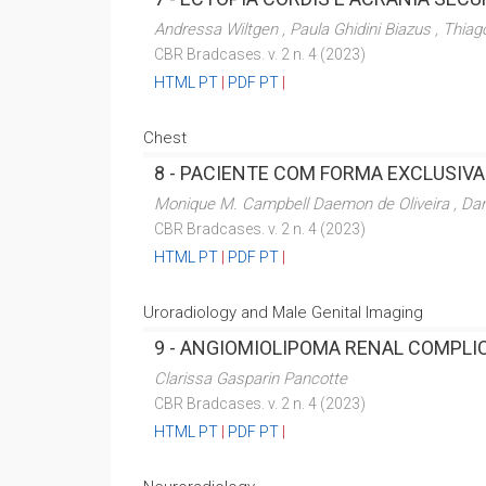
Andressa Wiltgen , Paula Ghidini Biazus , Thiag
CBR Bradcases. v. 2 n. 4 (2023)
HTML PT
|
PDF PT
|
Chest
8 -
PACIENTE COM FORMA EXCLUSIVA
Monique M. Campbell Daemon de Oliveira , Dani
CBR Bradcases. v. 2 n. 4 (2023)
HTML PT
|
PDF PT
|
Uroradiology and Male Genital Imaging
9 -
ANGIOMIOLIPOMA RENAL COMPLIC
Clarissa Gasparin Pancotte
CBR Bradcases. v. 2 n. 4 (2023)
HTML PT
|
PDF PT
|