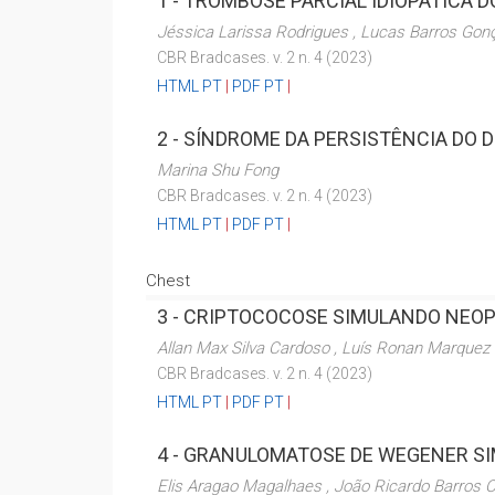
1 -
TROMBOSE PARCIAL IDIOPÁTICA D
Jéssica Larissa Rodrigues , Lucas Barros Gonç
CBR Bradcases. v. 2 n. 4 (2023)
HTML PT
|
PDF PT
|
2 -
SÍNDROME DA PERSISTÊNCIA DO 
Marina Shu Fong
CBR Bradcases. v. 2 n. 4 (2023)
HTML PT
|
PDF PT
|
Chest
3 -
CRIPTOCOCOSE SIMULANDO NEOP
Allan Max Silva Cardoso , Luís Ronan Marquez F
CBR Bradcases. v. 2 n. 4 (2023)
HTML PT
|
PDF PT
|
4 -
GRANULOMATOSE DE WEGENER SI
Elis Aragao Magalhaes , João Ricardo Barros O