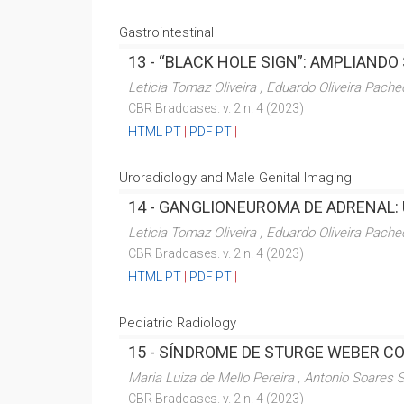
Gastrointestinal
13 -
“BLACK HOLE SIGN”: AMPLIAND
Leticia Tomaz Oliveira , Eduardo Oliveira Pache
CBR Bradcases. v. 2 n. 4 (2023)
HTML PT
|
PDF PT
|
Uroradiology and Male Genital Imaging
14 -
GANGLIONEUROMA DE ADRENAL: 
Leticia Tomaz Oliveira , Eduardo Oliveira Pach
CBR Bradcases. v. 2 n. 4 (2023)
HTML PT
|
PDF PT
|
Pediatric Radiology
15 -
SÍNDROME DE STURGE WEBER C
Maria Luiza de Mello Pereira , Antonio Soares S
CBR Bradcases. v. 2 n. 4 (2023)