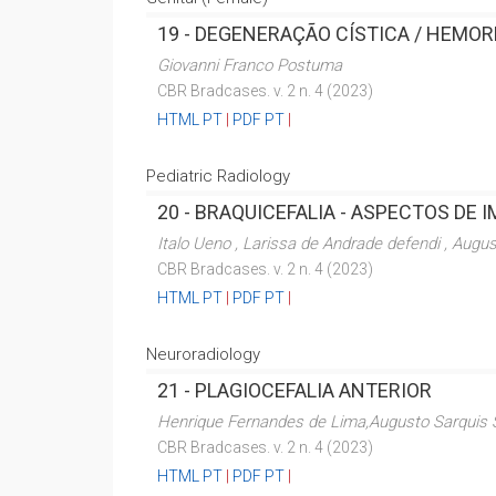
19 -
DEGENERAÇÃO CÍSTICA / HEMOR
Giovanni Franco Postuma
CBR Bradcases. v. 2 n. 4 (2023)
HTML PT
|
PDF PT
|
Pediatric Radiology
20 -
BRAQUICEFALIA - ASPECTOS DE 
Italo Ueno , Larissa de Andrade defendi , Augus
CBR Bradcases. v. 2 n. 4 (2023)
HTML PT
|
PDF PT
|
Neuroradiology
21 -
PLAGIOCEFALIA ANTERIOR
Henrique Fernandes de Lima,Augusto Sarquis Se
CBR Bradcases. v. 2 n. 4 (2023)
HTML PT
|
PDF PT
|