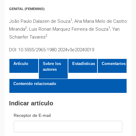
GENITAL (FEMENINO)
1
João Paulo Dalazen de Souza
; Ana Maria Melo de Castro
2
1
Miranda
; Luis Ronan Marquez Ferreira de Souza
; Yan
2
Schaefer Tavares
DOI: 10.5935/2965-1980.2024v3e20240019
Artículo
Sobre los
Estadísticas
Comentarios
autores
Contenido relacionado
Indicar artículo
Receptor de E-mail