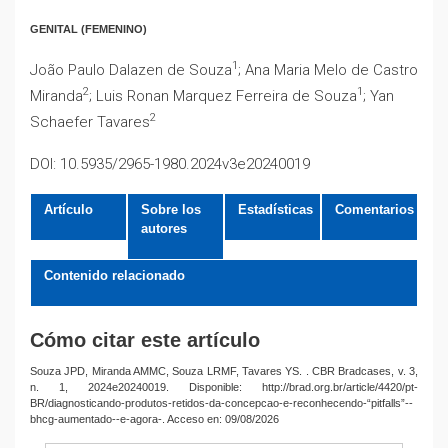
GENITAL (FEMENINO)
1
João Paulo Dalazen de Souza
; Ana Maria Melo de Castro
2
1
Miranda
; Luis Ronan Marquez Ferreira de Souza
; Yan
2
Schaefer Tavares
DOI: 10.5935/2965-1980.2024v3e20240019
Artículo
Sobre los
Estadísticas
Comentarios
autores
Contenido relacionado
Cómo citar este artículo
Souza JPD, Miranda AMMC, Souza LRMF, Tavares YS. . CBR Bradcases, v. 3,
n. 1, 2024e20240019. Disponible: http://brad.org.br/article/4420/pt-
BR/diagnosticando-produtos-retidos-da-concepcao-e-reconhecendo-“pitfalls”--
bhcg-aumentado--e-agora-. Acceso en: 09/08/2026