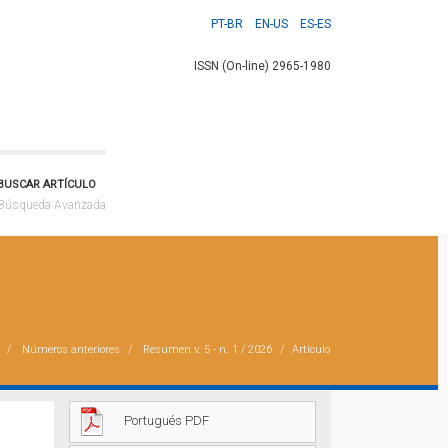
PT-BR
EN-US
ES-ES
ISSN (On-line) 2965-1980
BUSCAR ARTÍCULO
Búsqueda Avanzada
Números anteriores
Resumen
v. 5 - n. 1 / 2026
Artículo
Portugués PDF