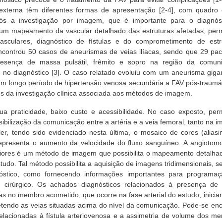
externa têm diferentes formas de apresentação [2-4], com quadro c
após a investigação por imagem, que é importante para o diagnós
um mapeamento da vascular detalhado das estruturas afetadas, perm
asculares, diagnóstico de fístulas e do comprometimento de estr
 encontrou 50 casos de aneurismas de veias ilíacas, sendo que 29 pac
resença de massa pulsátil, frêmito e sopro na região da comun
 no diagnóstico [3]. O caso relatado evoluiu com um aneurisma giga
 um longo período de hipertensão venosa secundária a FAV pós-traumát
és da investigação clínica associada aos métodos de imagem.
a praticidade, baixo custo e acessibilidade. No caso exposto, perm
isibilização da comunicação entre a artéria e a veia femoral, tanto na
 tendo sido evidenciado nesta última, o mosaico de cores (aliasi
epresenta o aumento da velocidade do fluxo sanguíneo. A angiotomo
riores é um método de imagem que possibilita o mapeamento detalha
studo. Tal método possibilita a aquisição de imagens tridimensionais, 
nóstico, como fornecendo informações importantes para programa
o cirúrgico. Os achados diagnósticos relacionados à presença de f
as no membro acometido, que ocorre na fase arterial do estudo, inicia
tendo as veias situadas acima do nível da comunicação. Pode-se enc
relacionadas à fístula arteriovenosa e a assimetria de volume dos m