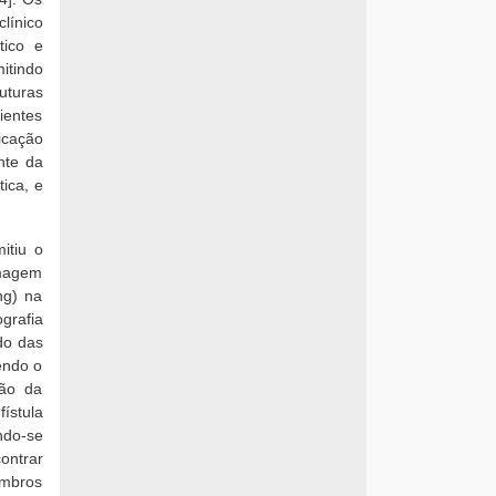
línico
tico e
itindo
uturas
ientes
icação
nte da
ica, e
itiu o
 imagem
ng) na
grafia
do das
sendo o
ção da
ístula
ndo-se
ontrar
embros