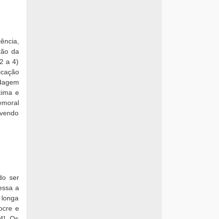
ência,
rão da
2 a 4)
icação
rdagem
cima e
emoral
avendo
do ser
essa a
 longa
ocre e
4]. Os