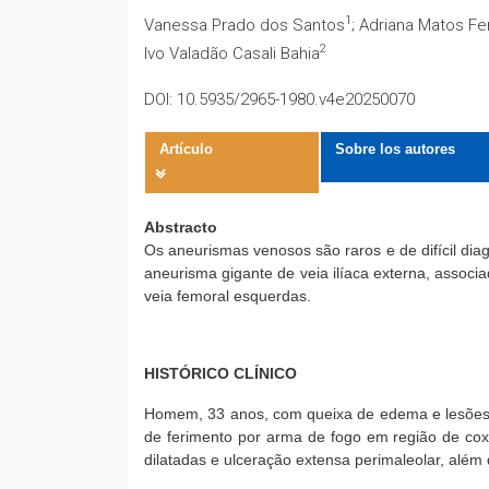
1
Vanessa Prado dos Santos
; Adriana Matos Fer
2
Ivo Valadão Casali Bahia
DOI: 10.5935/2965-1980.v4e20250070
Artículo
Sobre los autores
Abstracto
Os aneurismas venosos são raros e de difícil di
aneurisma gigante de veia ilíaca externa, associad
veia femoral esquerdas.
HISTÓRICO CLÍNICO
Homem, 33 anos, com queixa de edema e lesões 
de ferimento por arma de fogo em região de cox
dilatadas e ulceração extensa perimaleolar, além