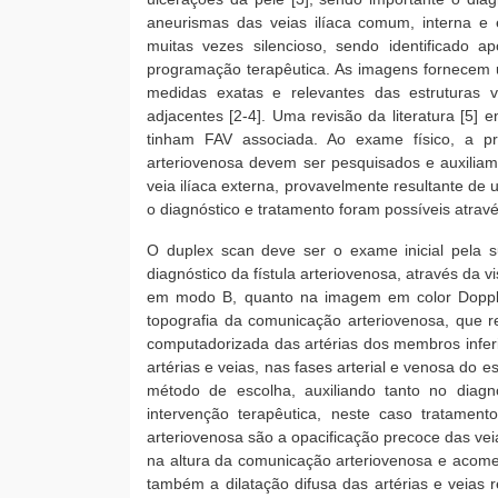
aneurismas das veias ilíaca comum, interna e 
muitas vezes silencioso, sendo identificado 
programação terapêutica. As imagens fornecem 
medidas exatas e relevantes das estruturas v
adjacentes [2-4]. Uma revisão da literatura [5]
tinham FAV associada. Ao exame físico, a p
arteriovenosa devem ser pesquisados e auxiliam
veia ilíaca externa, provavelmente resultante de
o diagnóstico e tratamento foram possíveis atrav
O duplex scan deve ser o exame inicial pela su
diagnóstico da fístula arteriovenosa, através da v
em modo B, quanto na imagem em color Doppler,
topografia da comunicação arteriovenosa, que r
computadorizada das artérias dos membros infe
artérias e veias, nas fases arterial e venosa do e
método de escolha, auxiliando tanto no diag
intervenção terapêutica, neste caso tratament
arteriovenosa são a opacificação precoce das vei
na altura da comunicação arteriovenosa e acome
também a dilatação difusa das artérias e veias 