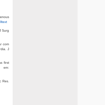
venous
ltext
J Surg
ar com
dia. J
 first
 em:
c Res.