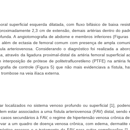
ral superficial esquerda dilatada, com fluxo bifásico de baixa resist
proximadamente 2,3 cm de extensão, demais artérias dentro do pad
funda. A angiotomografia de abdome e membros inferiores (Figuras 
osa, além de ectasia de femoral comum com presença de ampla comun
stula arteriovenosa. Considerando o diagnóstico foi realizada a abo
, através da ligadura proximal-distal da artéria femoral superficial a
interposição de prótese de politetrafluoretileno (PTFE) na artéria f
mografia de controle (Figura 5) que não mais evidenciava a fístula, h
trombose na veia ilíaca externa.
 localizados no sistema venoso profundo ou superficial [1], poden
em estar associados a uma fístula arteriovenosa (FAV) distal, sendo 
s casos secundários à FAV, o regime de hipertensão venosa crônica de
evar a um quadro de doença venosa crônica, com edema, dermatite 
gnóstico precoce e o tratamento da FAV para evitar complicações [1-