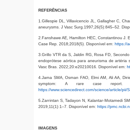
REFERÊNCIAS
1.Gillespie DL, Villavicencio JL, Gallagher C, C
aneurysms. J Vasc Surg.1997;26(5):845–52. Dis
2.Fanshawe AE, Hamilton HEC, Constantinou J. Exte
Case Rep. 2018;2018(5). Disponível em:
https://
3.Grillo VTR da S, Jaldin RG, Rosa FD, Secondo
endoprótese aórtica para aneurisma de artéria su
Vasc Bras. 2022;20:e20210016. Disponível em:
h
4.Jama SMA, Osman FAO, Elmi AM, Ali AA, Dirie A
symptom: A rare case report. Ra
https://www.sciencedirect.com/science/article/p
5.Zarrintan S, Tadayon N, Kalantar-Motamedi SM
2019;11(1):1–7. Disponível em:
https://pmc.ncbi.
IMAGENS