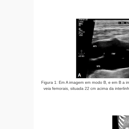
Figura 1: Em A imagem em modo B, e em B a im
veia femorais, situada 22 cm acima da interlin