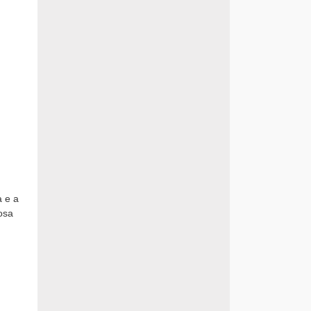
 e a
nosa