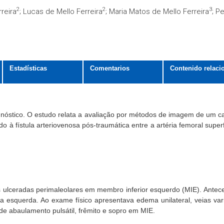
2
2
3
reira
; Lucas de Mello Ferreira
; Maria Matos de Mello Ferreira
; P
Estadísticas
Comentarios
Contenido relaci
agnóstico. O estudo relata a avaliação por métodos de imagem de um c
o à fístula arteriovenosa pós-traumática entre a artéria femoral superf
ulceradas perimaleolares em membro inferior esquerdo (MIE). Antec
a esquerda. Ao exame físico apresentava edema unilateral, veias var
 de abaulamento pulsátil, frêmito e sopro em MIE.