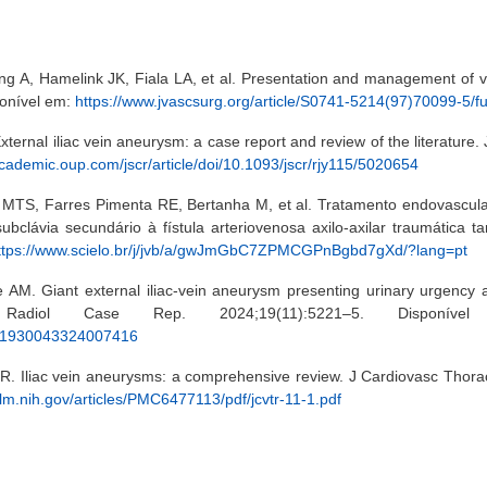
hang A, Hamelink JK, Fiala LA, et al. Presentation and management of 
ponível em:
https://www.jvascsurg.org/article/S0741-5214(97)70099-5/ful
rnal iliac vein aneurysm: a case report and review of the literature. 
academic.oup.com/jscr/article/doi/10.1093/jscr/rjy115/5020654
 MTS, Farres Pimenta RE, Bertanha M, et al. Tratamento endovascul
bclávia secundário à fístula arteriovenosa axilo-axilar traumática tar
ttps://www.scielo.br/j/jvb/a/gwJmGbC7ZPMCGPnBgbd7gXd/?lang=pt
M. Giant external iliac-vein aneurysm presenting urinary urgency as
diol Case Rep. 2024;19(11):5221–5. Disponível
ii/S1930043324007416
R. Iliac vein aneurysms: a comprehensive review. J Cardiovasc Thora
nlm.nih.gov/articles/PMC6477113/pdf/jcvtr-11-1.pdf