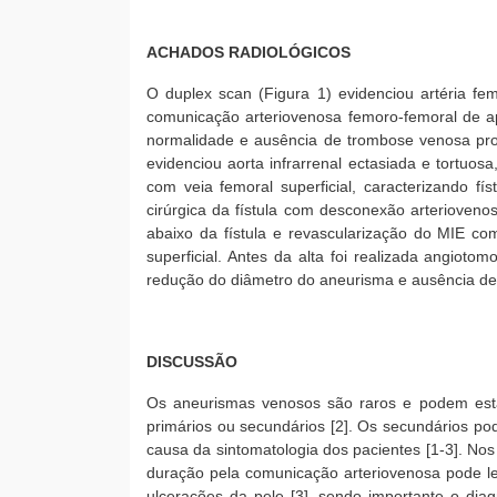
ACHADOS RADIOLÓGICOS
O duplex scan (Figura 1) evidenciou artéria femo
comunicação arteriovenosa femoro-femoral de a
normalidade e ausência de trombose venosa pro
evidenciou aorta infrarrenal ectasiada e tortu
com veia femoral superficial, caracterizando fí
cirúrgica da fístula com desconexão arteriovenosa
abaixo da fístula e revascularização do MIE com 
superficial. Antes da alta foi realizada angioto
redução do diâmetro do aneurisma e ausência de 
DISCUSSÃO
Os aneurismas venosos são raros e podem estar
primários ou secundários [2]. Os secundários pod
causa da sintomatologia dos pacientes [1-3]. No
duração pela comunicação arteriovenosa pode l
ulcerações da pele [3], sendo importante o dia