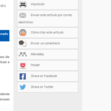
Impresión
edro
Enviar este artículo por correo
electrónico
Cómo citar este artículo
onado
Enviar un comentario
Mendeley
aso de
icial e
Pocket
Share on Facebook
Share on Twitter
edente
icosas