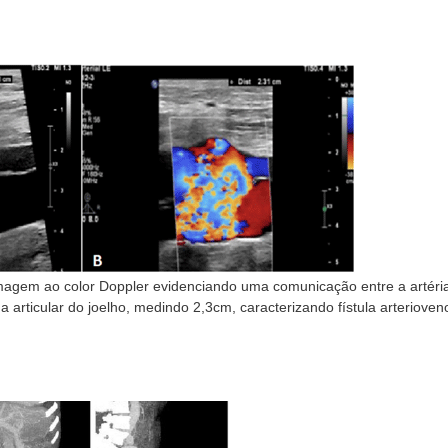
agem ao color Doppler evidenciando uma comunicação entre a artéria
ha articular do joelho, medindo 2,3cm, caracterizando fístula arteriove