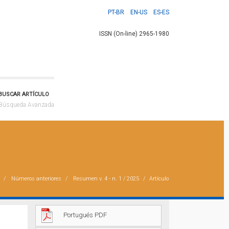
PT-BR
EN-US
ES-ES
ISSN (On-line) 2965-1980
BUSCAR ARTÍCULO
Búsqueda Avanzada
Números anteriores
Resumen
v. 4 - n. 1 / 2025
Artículo
Portugués PDF