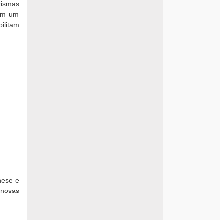
rismas
gem um
ilitam
nese e
enosas