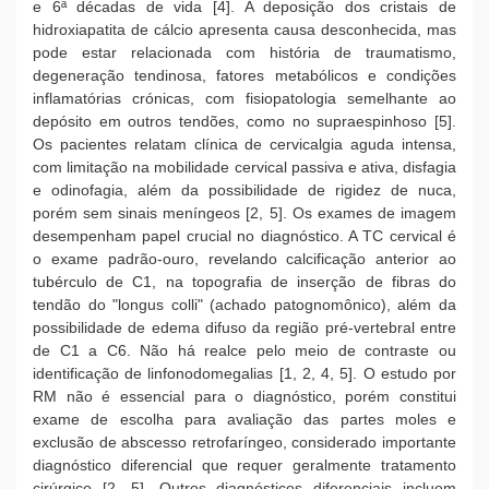
e 6ª décadas de vida [4]. A deposição dos cristais de
hidroxiapatita de cálcio apresenta causa desconhecida, mas
pode estar relacionada com história de traumatismo,
degeneração tendinosa, fatores metabólicos e condições
inflamatórias crónicas, com fisiopatologia semelhante ao
depósito em outros tendões, como no supraespinhoso [5].
Os pacientes relatam clínica de cervicalgia aguda intensa,
com limitação na mobilidade cervical passiva e ativa, disfagia
e odinofagia, além da possibilidade de rigidez de nuca,
porém sem sinais meníngeos [2, 5]. Os exames de imagem
desempenham papel crucial no diagnóstico. A TC cervical é
o exame padrão-ouro, revelando calcificação anterior ao
tubérculo de C1, na topografia de inserção de fibras do
tendão do "longus colli" (achado patognomônico), além da
possibilidade de edema difuso da região pré-vertebral entre
de C1 a C6. Não há realce pelo meio de contraste ou
identificação de linfonodomegalias [1, 2, 4, 5]. O estudo por
RM não é essencial para o diagnóstico, porém constitui
exame de escolha para avaliação das partes moles e
exclusão de abscesso retrofaríngeo, considerado importante
diagnóstico diferencial que requer geralmente tratamento
cirúrgico [2, 5]. Outros diagnósticos diferenciais incluem