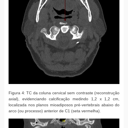
Figura 4: TC da coluna cervical sem contraste (reconstrução
axial), evidenciando calcificação medindo 1,2 x 1,2 cm,
localizada nos planos mioadiposos pré-vertebrais abaixo do
arco (ou processo) anterior de C1 (seta vermelha).