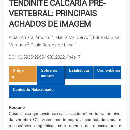
TENDINITE CALCÁRIA PRÉ-
VERTEBRAL: PRINCIPAIS
ACHADOS DE IMAGEM
1
2
Aruan Amaral Amorim
, Marilia Mai Cervo
, Eduardo Silva
3
4
Marques
, Paula Borges de Lima
DOI: 10.5935/2965-1980.2022v1n4a17
Artigo
Sobre os
Estatisticas
Comentários
autores
Conteúdo Relacionado
Resumo
Caso clínico que evidencia calcificação pré-vertebral ao nível
da vértebra C1, vistos por tomografia computadorizada e
ressonância magnética, com edema da musculatura e