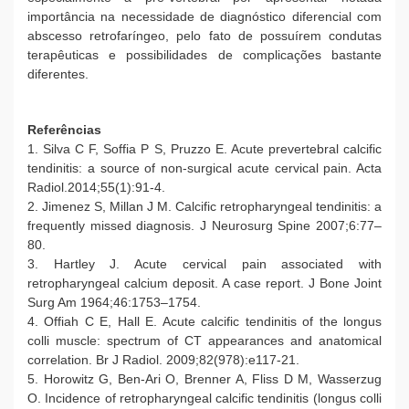
importância na necessidade de diagnóstico diferencial com
abscesso retrofaríngeo, pelo fato de possuírem condutas
terapêuticas e possibilidades de complicações bastante
diferentes.
Referências
1. Silva C F, Soffia P S, Pruzzo E. Acute prevertebral calcific
tendinitis: a source of non-surgical acute cervical pain. Acta
Radiol.2014;55(1):91-4.
2. Jimenez S, Millan J M. Calcific retropharyngeal tendinitis: a
frequently missed diagnosis. J Neurosurg Spine 2007;6:77–
80.
3. Hartley J. Acute cervical pain associated with
retropharyngeal calcium deposit. A case report. J Bone Joint
Surg Am 1964;46:1753–1754.
4. Offiah C E, Hall E. Acute calcific tendinitis of the longus
colli muscle: spectrum of CT appearances and anatomical
correlation. Br J Radiol. 2009;82(978):e117-21.
5. Horowitz G, Ben-Ari O, Brenner A, Fliss D M, Wasserzug
O. Incidence of retropharyngeal calcific tendinitis (longus colli