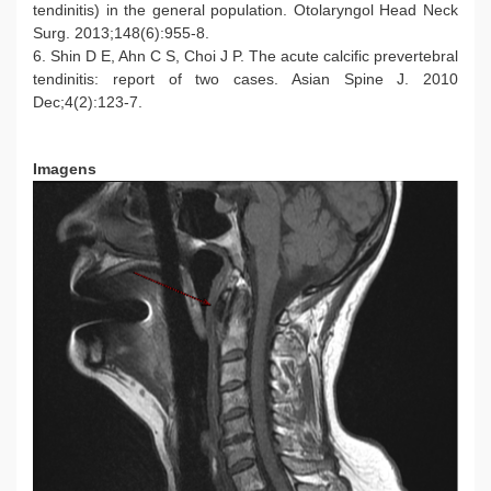
tendinitis) in the general population. Otolaryngol Head Neck
Surg. 2013;148(6):955-8.
6. Shin D E, Ahn C S, Choi J P. The acute calcific prevertebral
tendinitis: report of two cases. Asian Spine J. 2010
Dec;4(2):123-7.
Imagens