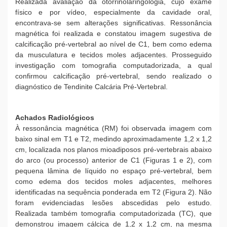
Realizada avaliação da otorrinolaringologia, cujo exame
físico e por vídeo, especialmente da cavidade oral,
encontrava-se sem alterações significativas. Ressonância
magnética foi realizada e constatou imagem sugestiva de
calcificação pré-vertebral ao nível de C1, bem como edema
da musculatura e tecidos moles adjacentes. Prosseguido
investigação com tomografia computadorizada, a qual
confirmou calcificação pré-vertebral, sendo realizado o
diagnóstico de Tendinite Calcária Pré-Vertebral.
Achados Radiológicos
À ressonância magnética (RM) foi observada imagem com
baixo sinal em T1 e T2, medindo aproximadamente 1,2 x 1,2
cm, localizada nos planos mioadiposos pré-vertebrais abaixo
do arco (ou processo) anterior de C1 (Figuras 1 e 2), com
pequena lâmina de líquido no espaço pré-vertebral, bem
como edema dos tecidos moles adjacentes, melhores
identificadas na sequência ponderada em T2 (Figura 2). Não
foram evidenciadas lesões abscedidas pelo estudo.
Realizada também tomografia computadorizada (TC), que
demonstrou imagem cálcica de 1,2 x 1,2 cm, na mesma