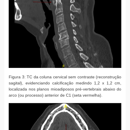
Figura 3: TC da coluna cervical sem contraste (reconstrução
sagital), evidenciando calcificação medindo 1,2 x 1,2 cm,
localizada nos planos mioadiposos pré-vertebrais abaixo do
arco (ou processo) anterior de C1 (seta vermelha).