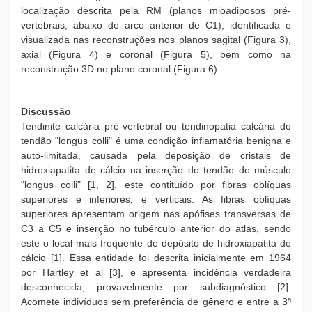
localização descrita pela RM (planos mioadiposos pré-
vertebrais, abaixo do arco anterior de C1), identificada e
visualizada nas reconstruções nos planos sagital (Figura 3),
axial (Figura 4) e coronal (Figura 5), bem como na
reconstrução 3D no plano coronal (Figura 6).
Discussão
Tendinite calcária pré-vertebral ou tendinopatia calcária do
tendão "longus colli" é uma condição inflamatória benigna e
auto-limitada, causada pela deposição de cristais de
hidroxiapatita de cálcio na inserção do tendão do músculo
"longus colli" [1, 2], este contituído por fibras oblíquas
superiores e inferiores, e verticais. As fibras oblíquas
superiores apresentam origem nas apófises transversas de
C3 a C5 e inserção no tubérculo anterior do atlas, sendo
este o local mais frequente de depósito de hidroxiapatita de
cálcio [1]. Essa entidade foi descrita inicialmente em 1964
por Hartley et al [3], e apresenta incidência verdadeira
desconhecida, provavelmente por subdiagnóstico [2].
Acomete indivíduos sem preferência de gênero e entre a 3ª