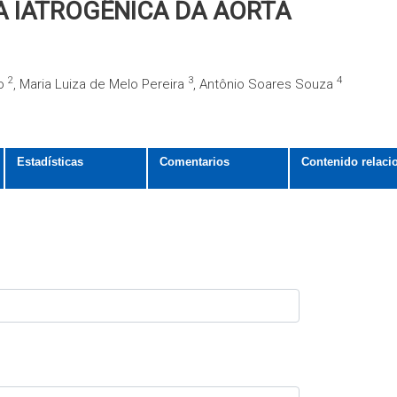
 IATROGÊNICA DA AORTA
2
3
4
so
, Maria Luiza de Melo Pereira
, Antônio Soares Souza
Estadísticas
Comentarios
Contenido relaci