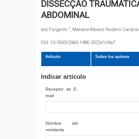
DISSECÇÃO TRAUMÁTICA
ABDOMINAL
1
Isis Forgerini
, Mariana Ribeiro Rodero Cardo
DOI: 10.5935/2965-1980.2022v1n4a7
Artículo
Sobre los autores
Indicar artículo
Receptor de E-
mail
Nombre del
remitente