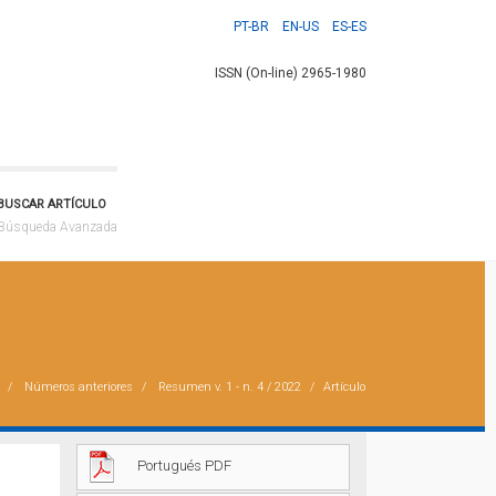
PT-BR
EN-US
ES-ES
ISSN (On-line) 2965-1980
BUSCAR ARTÍCULO
Búsqueda Avanzada
Números anteriores
Resumen
v. 1 - n. 4 / 2022
Artículo
Portugués PDF