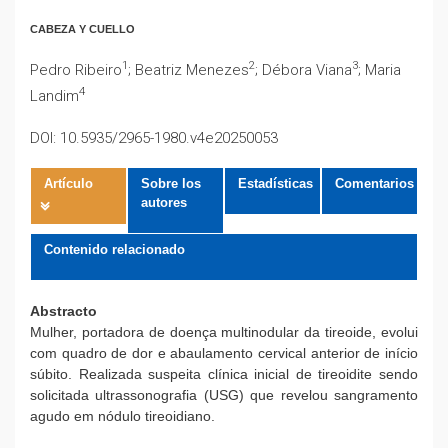
CABEZA Y CUELLO
1
2
3
Pedro Ribeiro
; Beatriz Menezes
; Débora Viana
; Maria
4
Landim
DOI: 10.5935/2965-1980.v4e20250053
Artículo
Sobre los
Estadísticas
Comentarios
autores
Contenido relacionado
Abstracto
Mulher, portadora de doença multinodular da tireoide, evolui
com quadro de dor e abaulamento cervical anterior de início
súbito. Realizada suspeita clínica inicial de tireoidite sendo
solicitada ultrassonografia (USG) que revelou sangramento
agudo em nódulo tireoidiano.