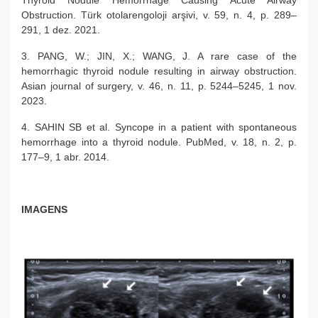
Thyroid Nodule Hemorrhage Causing Acute Airway
Obstruction. Türk otolarengoloji arşivi, v. 59, n. 4, p. 289–
291, 1 dez. 2021.
3. PANG, W.; JIN, X.; WANG, J. A rare case of the
hemorrhagic thyroid nodule resulting in airway obstruction.
Asian journal of surgery, v. 46, n. 11, p. 5244–5245, 1 nov.
2023.
4. SAHIN SB et al. Syncope in a patient with spontaneous
hemorrhage into a thyroid nodule. PubMed, v. 18, n. 2, p.
177–9, 1 abr. 2014.
IMAGENS