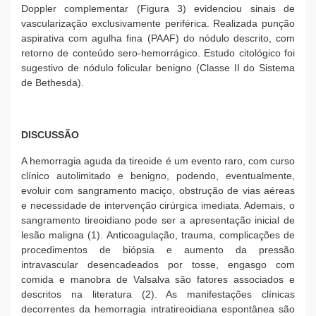
Doppler complementar (Figura 3) evidenciou sinais de
vascularização exclusivamente periférica. Realizada punção
aspirativa com agulha fina (PAAF) do nódulo descrito, com
retorno de conteúdo sero-hemorrágico. Estudo citológico foi
sugestivo de nódulo folicular benigno (Classe II do Sistema
de Bethesda).
DISCUSSÃO
A hemorragia aguda da tireoide é um evento raro, com curso
clínico autolimitado e benigno, podendo, eventualmente,
evoluir com sangramento maciço, obstrução de vias aéreas
e necessidade de intervenção cirúrgica imediata. Ademais, o
sangramento tireoidiano pode ser a apresentação inicial de
lesão maligna (1). Anticoagulação, trauma, complicações de
procedimentos de biópsia e aumento da pressão
intravascular desencadeados por tosse, engasgo com
comida e manobra de Valsalva são fatores associados e
descritos na literatura (2). As manifestações clínicas
decorrentes da hemorragia intratireoidiana espontânea são