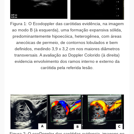
Figura 1: O Ecodoppler das carótidas evidência, na imagem
ao modo B (à esquerda), uma formação expansiva sólida,
predominantemente hipoecóica, heterogênea, com áreas
anecóicas de permeio, de contornos lobulados e bem
definidos, medindo 3,9 x 3,2 cm nos maiores diâmetros
transversais. A avaliação ao Doppler Colorido (à direita)
evidencia envolvimento dos ramos interno e externo da
carótida pela referida lesão.
Figura 2: O ecoDoppler das carótidas evidencia, imagens no