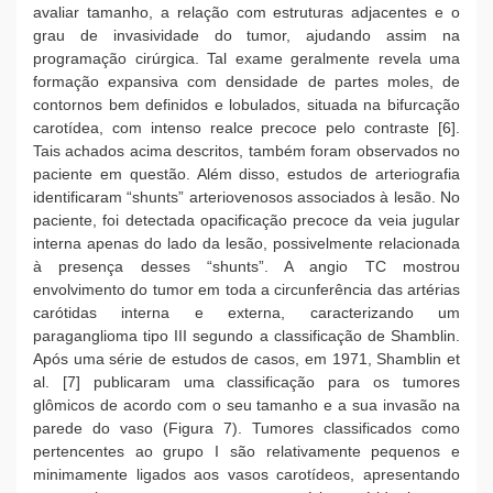
avaliar tamanho, a relação com estruturas adjacentes e o
grau de invasividade do tumor, ajudando assim na
programação cirúrgica. Tal exame geralmente revela uma
formação expansiva com densidade de partes moles, de
contornos bem definidos e lobulados, situada na bifurcação
carotídea, com intenso realce precoce pelo contraste [6].
Tais achados acima descritos, também foram observados no
paciente em questão. Além disso, estudos de arteriografia
identificaram “shunts” arteriovenosos associados à lesão. No
paciente, foi detectada opacificação precoce da veia jugular
interna apenas do lado da lesão, possivelmente relacionada
à presença desses “shunts”. A angio TC mostrou
envolvimento do tumor em toda a circunferência das artérias
carótidas interna e externa, caracterizando um
paraganglioma tipo III segundo a classificação de Shamblin.
Após uma série de estudos de casos, em 1971, Shamblin et
al. [7] publicaram uma classificação para os tumores
glômicos de acordo com o seu tamanho e a sua invasão na
parede do vaso (Figura 7). Tumores classificados como
pertencentes ao grupo I são relativamente pequenos e
minimamente ligados aos vasos carotídeos, apresentando