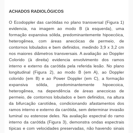
ACHADOS RADIOLÓGICOS
O Ecodoppler das carótidas no plano transversal (Figura 1)
evidencia, na imagem ao modo B (à esquerda), uma
formação expansiva sólida, predominantemente hipoecóica,
heterogênea, com áreas anecóicas de permeio, de
contornos lobulados e bem definidos, medindo 3,9 x 3,2 cm
nos maiores diâmetros transversais. A avaliação ao Doppler
Colorido (à direita) evidencia envolvimento dos ramos
interno e externo da carótida pela referida lesão. No plano
longitudinal (Figura 2), ao modo B (em A), ao Doppler
colorido (em B) e ao Power Doppler (em C), a formação
expansiva sólida, predominantemente hipoecoica,
heterogênea, na dependência de áreas anecoicas de
permeio, de contornos lobulados e bem definidos, na altura
da bifurcação carotídea, condicionando afastamentos dos
ramos interno e externo da carótida, sem determinar invasão
luminal ou estenose deles. Na avaliação espectral do ramo
interno da carótida (Figura 3), demonstra ondas espectrais
típicas e com velocidades preservadas, não havendo sinais