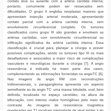
contato leve ou ausente com a artéria carótida interna;
portanto, comumente podem ser ressecados sem
dificuldades. O grupo II engloba neoplasias maiores que
apresentam inserção arterial moderada, apresentando
contato parcial com a artéria carótida interna, sem
envolvimento circunferencial completo. Os tumores
classificados como grupo III são grandes e envolvem as
artérias carótidas, com envolvimento circunferencial ou
infiltração significativa da artéria carótida interna. Essa
classificação é crucial para planejar a cirurgia e prever
possíveis complicações, sendo os tumores tipo III os mais
desafiadores e associados a maior risco de complicações
vasculares e neurológicas durante a cirúrgia [7]. A angio
ressonância é indicada na maior parte dos casos,
complementando as informações fornecidas na angioTC [6].
Nas imagens de angio RM com reconstruções
tridimensionais, o paraganglioma apresenta um aspecto
semelhante ao da angio TC: uma massa lobulada, oval, bem
definida, localizada no espaço carotídeo, na altura da
bifurcação, com intenso realce homogêneo pelo meio de
contraste. As imagens de ressonância magnética
ponderadas em T1 mostram intensidade de sinal similar à do