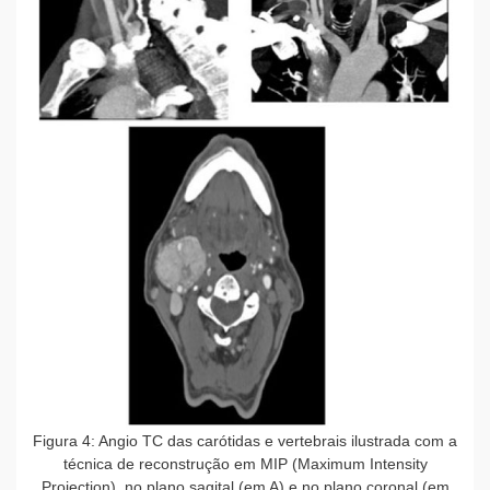
Figura 4: Angio TC das carótidas e vertebrais ilustrada com a
técnica de reconstrução em MIP (Maximum Intensity
Projection), no plano sagital (em A) e no plano coronal (em