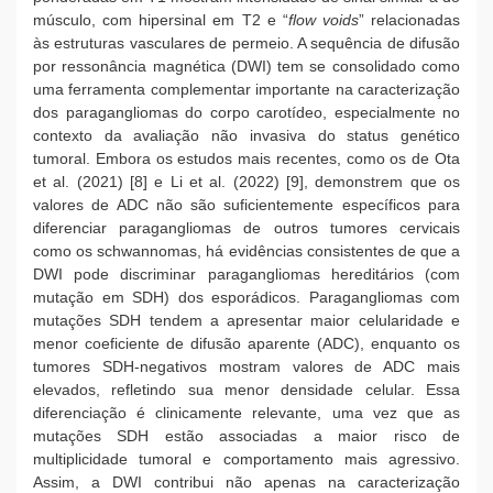
músculo, com hipersinal em T2 e “
flow voids
” relacionadas
às estruturas vasculares de permeio. A sequência de difusão
por ressonância magnética (DWI) tem se consolidado como
uma ferramenta complementar importante na caracterização
dos paragangliomas do corpo carotídeo, especialmente no
contexto da avaliação não invasiva do status genético
tumoral. Embora os estudos mais recentes, como os de Ota
et al. (2021) [8] e Li et al. (2022) [9], demonstrem que os
valores de ADC não são suficientemente específicos para
diferenciar paragangliomas de outros tumores cervicais
como os schwannomas, há evidências consistentes de que a
DWI pode discriminar paragangliomas hereditários (com
mutação em SDH) dos esporádicos. Paragangliomas com
mutações SDH tendem a apresentar maior celularidade e
menor coeficiente de difusão aparente (ADC), enquanto os
tumores SDH-negativos mostram valores de ADC mais
elevados, refletindo sua menor densidade celular. Essa
diferenciação é clinicamente relevante, uma vez que as
mutações SDH estão associadas a maior risco de
multiplicidade tumoral e comportamento mais agressivo.
Assim, a DWI contribui não apenas na caracterização