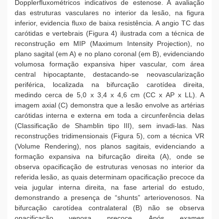
Dopplerfluxométricos indicativos de estenose. A avaliação
das estruturas vasculares no interior da lesão, na figura
inferior, evidencia fluxo de baixa resistência. A angio TC das
carótidas e vertebrais (Figura 4) ilustrada com a técnica de
reconstrução em MIP (Maximum Intensity Projection), no
plano sagital (em A) e no plano coronal (em B), evidenciando
volumosa formação expansiva hiper vascular, com área
central hipocaptante, destacando-se neovascularização
periférica, localizada na bifurcação carotídea direita,
medindo cerca de 5,0 x 3,4 x 4,6 cm (CC x AP x LL). A
imagem axial (C) demonstra que a lesão envolve as artérias
carótidas interna e externa em toda a circunferência delas
(Classificação de Shamblin tipo III), sem invadi-las. Nas
reconstruções tridimensionais (Figura 5), com a técnica VR
(Volume Rendering), nos planos sagitais, evidenciando a
formação expansiva na bifurcação direita (A), onde se
observa opacificação de estruturas venosas no interior da
referida lesão, as quais determinam opacificação precoce da
veia jugular interna direita, na fase arterial do estudo,
demonstrando a presença de “shunts” arteriovenosos. Na
bifurcação carotídea contralateral (B) não se observa
opacificação venosa precoce. Após exames