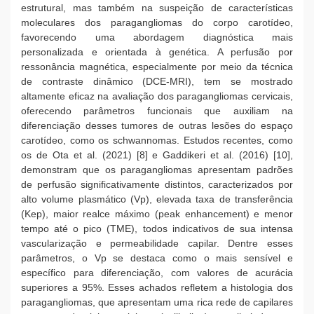
estrutural, mas também na suspeição de características
moleculares dos paragangliomas do corpo carotídeo,
favorecendo uma abordagem diagnóstica mais
personalizada e orientada à genética. A perfusão por
ressonância magnética, especialmente por meio da técnica
de contraste dinâmico (DCE-MRI), tem se mostrado
altamente eficaz na avaliação dos paragangliomas cervicais,
oferecendo parâmetros funcionais que auxiliam na
diferenciação desses tumores de outras lesões do espaço
carotídeo, como os schwannomas. Estudos recentes, como
os de Ota et al. (2021) [8] e Gaddikeri et al. (2016) [10],
demonstram que os paragangliomas apresentam padrões
de perfusão significativamente distintos, caracterizados por
alto volume plasmático (Vp), elevada taxa de transferência
(Kep), maior realce máximo (peak enhancement) e menor
tempo até o pico (TME), todos indicativos de sua intensa
vascularização e permeabilidade capilar. Dentre esses
parâmetros, o Vp se destaca como o mais sensível e
específico para diferenciação, com valores de acurácia
superiores a 95%. Esses achados refletem a histologia dos
paragangliomas, que apresentam uma rica rede de capilares