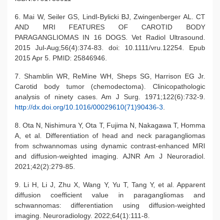
6. Mai W, Seiler GS, Lindl-Bylicki BJ, Zwingenberger AL. CT
AND MRI FEATURES OF CAROTID BODY
PARAGANGLIOMAS IN 16 DOGS. Vet Radiol Ultrasound.
2015 Jul-Aug;56(4):374-83. doi: 10.1111/vru.12254. Epub
2015 Apr 5. PMID: 25846946.
7. Shamblin WR, ReMine WH, Sheps SG, Harrison EG Jr.
Carotid body tumor (chemodectoma). Clinicopathologic
analysis of ninety cases. Am J Surg. 1971;122(6):732-9.
http://dx.doi.org/10.1016/00029610(71)90436-3
.
8. Ota N, Nishimura Y, Ota T, Fujima N, Nakagawa T, Homma
A, et al. Differentiation of head and neck paragangliomas
from schwannomas using dynamic contrast-enhanced MRI
and diffusion-weighted imaging. AJNR Am J Neuroradiol.
2021;42(2):279-85.
9. Li H, Li J, Zhu X, Wang Y, Yu T, Tang Y, et al. Apparent
diffusion coefficient value in paragangliomas and
schwannomas: differentiation using diffusion-weighted
imaging. Neuroradiology. 2022;64(1):111-8.