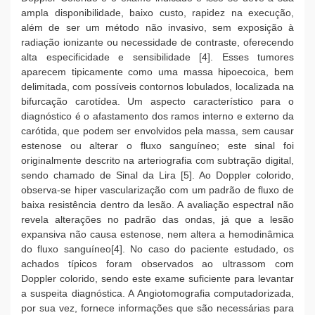
ampla disponibilidade, baixo custo, rapidez na execução,
além de ser um método não invasivo, sem exposição à
radiação ionizante ou necessidade de contraste, oferecendo
alta especificidade e sensibilidade [4]. Esses tumores
aparecem tipicamente como uma massa hipoecoica, bem
delimitada, com possíveis contornos lobulados, localizada na
bifurcação carotídea. Um aspecto característico para o
diagnóstico é o afastamento dos ramos interno e externo da
carótida, que podem ser envolvidos pela massa, sem causar
estenose ou alterar o fluxo sanguíneo; este sinal foi
originalmente descrito na arteriografia com subtração digital,
sendo chamado de Sinal da Lira [5]. Ao Doppler colorido,
observa-se hiper vascularização com um padrão de fluxo de
baixa resistência dentro da lesão. A avaliação espectral não
revela alterações no padrão das ondas, já que a lesão
expansiva não causa estenose, nem altera a hemodinâmica
do fluxo sanguíneo[4]. No caso do paciente estudado, os
achados típicos foram observados ao ultrassom com
Doppler colorido, sendo este exame suficiente para levantar
a suspeita diagnóstica. A Angiotomografia computadorizada,
por sua vez, fornece informações que são necessárias para