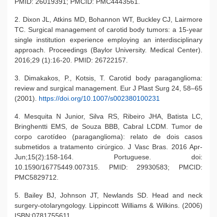
PMID: 26019391; PMCID: PMC4443561.
2. Dixon JL, Atkins MD, Bohannon WT, Buckley CJ, Lairmore
TC. Surgical management of carotid body tumors: a 15-year
single institution experience employing an interdisciplinary
approach. Proceedings (Baylor University. Medical Center).
2016;29 (1):16-20. PMID: 26722157.
3. Dimakakos, P., Kotsis, T. Carotid body paraganglioma:
review and surgical management. Eur J Plast Surg 24, 58–65
(2001).
https://doi.org/10.1007/s002380100231
4. Mesquita N Junior, Silva RS, Ribeiro JHA, Batista LC,
Bringhentti EMS, de Souza BBB, Cabral LCDM. Tumor de
corpo carotídeo (paraganglioma): relato de dois casos
submetidos a tratamento cirúrgico. J Vasc Bras. 2016 Apr-
Jun;15(2):158-164. Portuguese. doi:
10.1590/16775449.007315. PMID: 29930583; PMCID:
PMC5829712.
5. Bailey BJ, Johnson JT, Newlands SD. Head and neck
surgery-otolaryngology. Lippincott Williams & Wilkins. (2006)
ISBN:0781755611