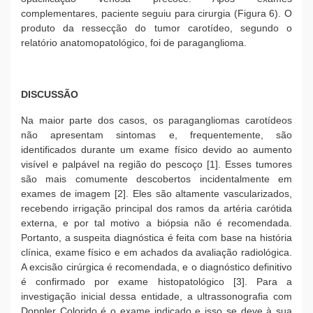
complementares, paciente seguiu para cirurgia (Figura 6). O
produto da ressecção do tumor carotídeo, segundo o
relatório anatomopatológico, foi de paraganglioma.
DISCUSSÃO
Na maior parte dos casos, os paragangliomas carotídeos
não apresentam sintomas e, frequentemente, são
identificados durante um exame físico devido ao aumento
visível e palpável na região do pescoço [1]. Esses tumores
são mais comumente descobertos incidentalmente em
exames de imagem [2]. Eles são altamente vascularizados,
recebendo irrigação principal dos ramos da artéria carótida
externa, e por tal motivo a biópsia não é recomendada.
Portanto, a suspeita diagnóstica é feita com base na história
clínica, exame físico e em achados da avaliação radiológica.
A excisão cirúrgica é recomendada, e o diagnóstico definitivo
é confirmado por exame histopatológico [3]. Para a
investigação inicial dessa entidade, a ultrassonografia com
Doppler Colorido é o exame indicado e isso se deve à sua