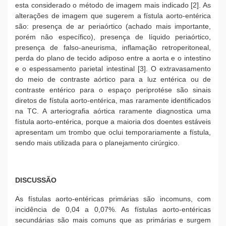
esta considerado o método de imagem mais indicado [2]. As
alterações de imagem que sugerem a fístula aorto-entérica
são: presença de ar periaórtico (achado mais importante,
porém não específico), presença de líquido periaórtico,
presença de falso-aneurisma, inflamação retroperitoneal,
perda do plano de tecido adiposo entre a aorta e o intestino
e o espessamento parietal intestinal [3]. O extravasamento
do meio de contraste aórtico para a luz entérica ou de
contraste entérico para o espaço periprotése são sinais
diretos de fístula aorto-entérica, mas raramente identificados
na TC. A arteriografia aórtica raramente diagnostica uma
fístula aorto-entérica, porque a maioria dos doentes estáveis
apresentam um trombo que oclui temporariamente a fístula,
sendo mais utilizada para o planejamento cirúrgico.
DISCUSSÃO
As fístulas aorto-entéricas primárias são incomuns, com
incidência de 0,04 a 0,07%. As fístulas aorto-entéricas
secundárias são mais comuns que as primárias e surgem