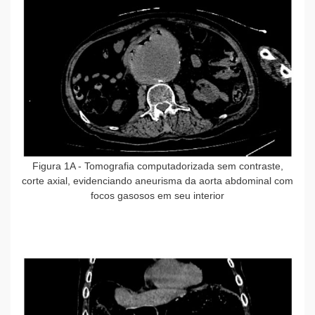
Figura 1A
- Tomografia computadorizada sem contraste,
corte axial, evidenciando aneurisma da aorta abdominal com
focos gasosos em seu interior