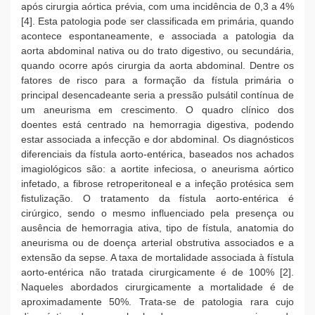
após cirurgia aórtica prévia, com uma incidência de 0,3 a 4%
[4]. Esta patologia pode ser classificada em primária, quando
acontece espontaneamente, e associada a patologia da
aorta abdominal nativa ou do trato digestivo, ou secundária,
quando ocorre após cirurgia da aorta abdominal. Dentre os
fatores de risco para a formação da fístula primária o
principal desencadeante seria a pressão pulsátil contínua de
um aneurisma em crescimento. O quadro clínico dos
doentes está centrado na hemorragia digestiva, podendo
estar associada a infecção e dor abdominal. Os diagnósticos
diferenciais da fístula aorto-entérica, baseados nos achados
imagiológicos são: a aortite infeciosa, o aneurisma aórtico
infetado, a fibrose retroperitoneal e a infeção protésica sem
fistulização. O tratamento da fístula aorto-entérica é
cirúrgico, sendo o mesmo influenciado pela presença ou
ausência de hemorragia ativa, tipo de fístula, anatomia do
aneurisma ou de doença arterial obstrutiva associados e a
extensão da sepse. A taxa de mortalidade associada à fístula
aorto-entérica não tratada cirurgicamente é de 100% [2].
Naqueles abordados cirurgicamente a mortalidade é de
aproximadamente 50%. Trata-se de patologia rara cujo