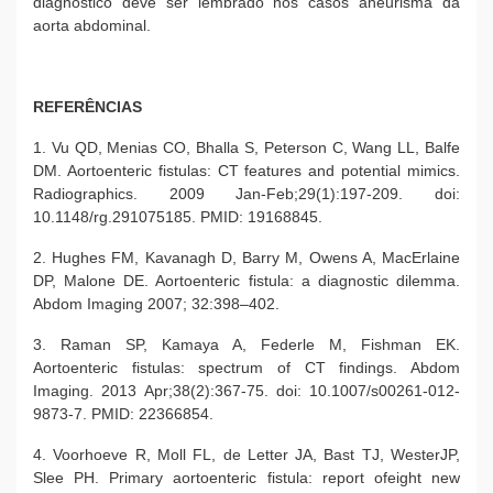
diagnóstico deve ser lembrado nos casos aneurisma da
aorta abdominal.
REFERÊNCIAS
1. Vu QD, Menias CO, Bhalla S, Peterson C, Wang LL, Balfe
DM. Aortoenteric fistulas: CT features and potential mimics.
Radiographics. 2009 Jan-Feb;29(1):197-209. doi:
10.1148/rg.291075185. PMID: 19168845.
2. Hughes FM, Kavanagh D, Barry M, Owens A, MacErlaine
DP, Malone DE. Aortoenteric fistula: a diagnostic dilemma.
Abdom Imaging 2007; 32:398–402.
3. Raman SP, Kamaya A, Federle M, Fishman EK.
Aortoenteric fistulas: spectrum of CT findings. Abdom
Imaging. 2013 Apr;38(2):367-75. doi: 10.1007/s00261-012-
9873-7. PMID: 22366854.
4. Voorhoeve R, Moll FL, de Letter JA, Bast TJ, WesterJP,
Slee PH. Primary aortoenteric fistula: report ofeight new