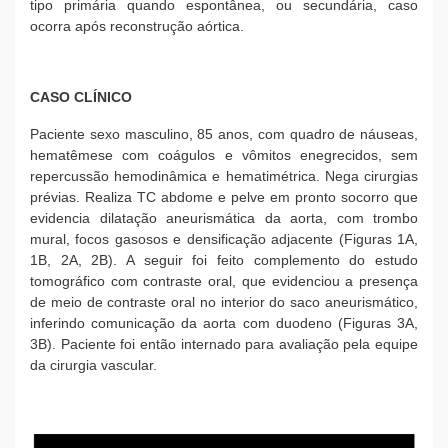
tipo primária quando espontânea, ou secundária, caso
ocorra após reconstrução aórtica.
CASO CLÍNICO
Paciente sexo masculino, 85 anos, com quadro de náuseas,
hematêmese com coágulos e vômitos enegrecidos, sem
repercussão hemodinâmica e hematimétrica. Nega cirurgias
prévias. Realiza TC abdome e pelve em pronto socorro que
evidencia dilatação aneurismática da aorta, com trombo
mural, focos gasosos e densificação adjacente (Figuras 1A,
1B, 2A, 2B). A seguir foi feito complemento do estudo
tomográfico com contraste oral, que evidenciou a presença
de meio de contraste oral no interior do saco aneurismático,
inferindo comunicação da aorta com duodeno (Figuras 3A,
3B). Paciente foi então internado para avaliação pela equipe
da cirurgia vascular.