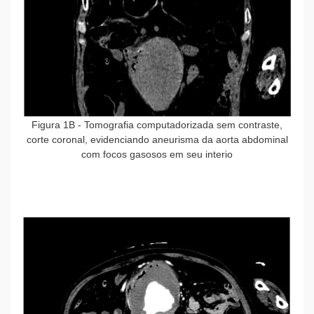
Figura 1B
- Tomografia computadorizada sem contraste,
corte coronal, evidenciando aneurisma da aorta abdominal
com focos gasosos em seu interio