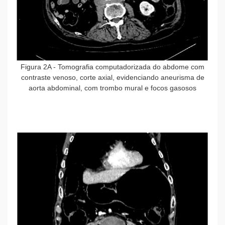
Figura 2A
- Tomografia computadorizada do abdome com
contraste venoso, corte axial, evidenciando aneurisma de
aorta abdominal, com trombo mural e focos gasosos