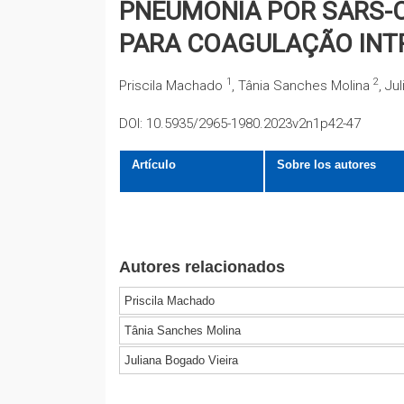
PNEUMONIA POR SARS-C
PARA COAGULAÇÃO INT
1
2
Priscila Machado
, Tânia Sanches Molina
, Ju
DOI: 10.5935/2965-1980.2023v2n1p42-47
Artículo
Sobre los autores
Autores relacionados
Priscila Machado
Tânia Sanches Molina
Juliana Bogado Vieira