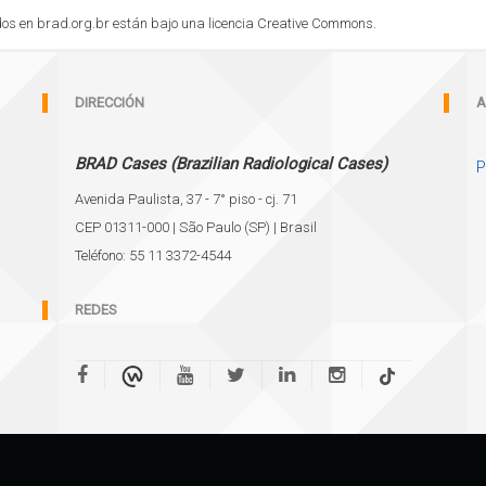
cados en brad.org.br están bajo una licencia Creative Commons.
DIRECCIÓN
A
BRAD Cases (Brazilian Radiological Cases)
P
Avenida Paulista, 37 - 7° piso - cj. 71
CEP 01311-000 | São Paulo (SP) | Brasil
Teléfono: 55 11 3372-4544
REDES