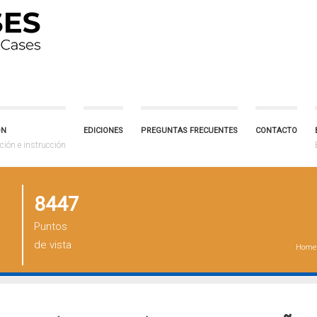
ÓN
EDICIONES
PREGUNTAS FRECUENTES
CONTACTO
ción e instrucción
8447
Puntos
de vista
Home