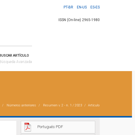
PT-BR
EN-US
ES-ES
ISSN (On-line) 2965-1980
BUSCAR ARTÍCULO
Búsqueda Avanzada
Números anteriores
Resumen
v. 2 - n. 1 / 2023
Artículo
Portugués PDF