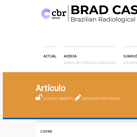
ACTUAL
ACERCA
SUMISI
Acerca de, historia y publicación
presenta
Artículo
ACCESO ABIERTO
REVISADO POR PARES
COFRE