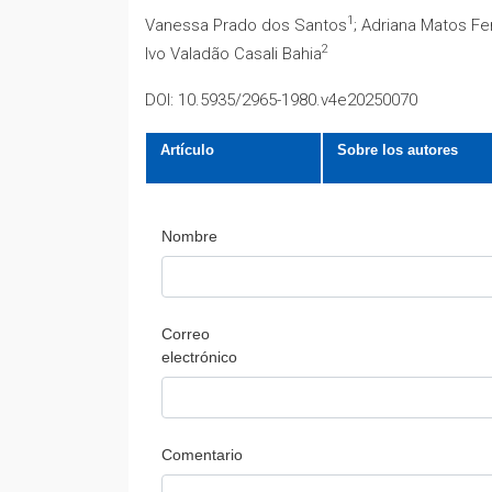
1
Vanessa Prado dos Santos
; Adriana Matos Fer
2
Ivo Valadão Casali Bahia
DOI: 10.5935/2965-1980.v4e20250070
Artículo
Sobre los autores
Nombre
Correo
electrónico
Comentario