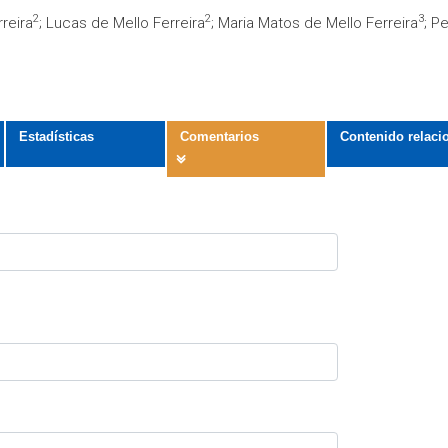
2
2
3
reira
; Lucas de Mello Ferreira
; Maria Matos de Mello Ferreira
; P
Estadísticas
Comentarios
Contenido relaci