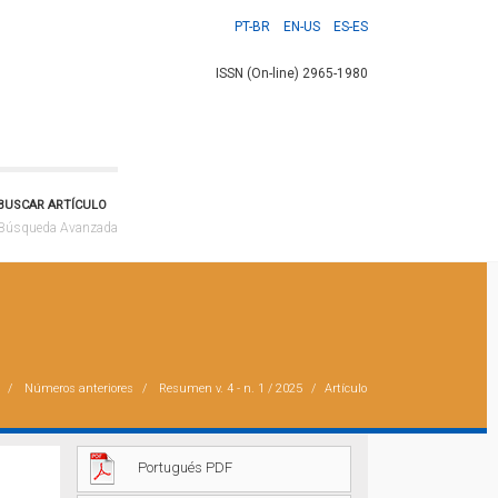
PT-BR
EN-US
ES-ES
ISSN (On-line) 2965-1980
BUSCAR ARTÍCULO
Búsqueda Avanzada
Números anteriores
Resumen
v. 4 - n. 1 / 2025
Artículo
Portugués PDF